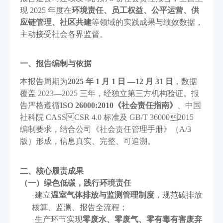
现 2025 年度在
环境责任、员工权益、公平运营、供
应链管理、社区共建
等领域的实践成果与绩效数据，
主动接受社会各界监督。
一、报告编制与依据
本报告周期为
2025 年 1 月 1 日 —12 月 31 日
，数据
覆盖
2023—2025 三年，经独立第三方机构验证。报
告严格遵循
ISO 26000:2010《社会责任指南》
、中国
社科院
CASSCSR 4.0 标准及 GB/T 360002015
编制要求，结合公司《社会责任管理手册》（A/3
版）形成，信息真实、完整、可追溯。
二、核心履责成果
（一）绿色低碳，践行环境责任
建立
温室气体排放与监测管理制度
，规范碳排放
·
核算、监测、报告全流程；
生产环节实现
零废水、零废气、零有毒有害废弃
·