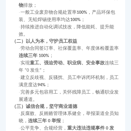
物
排放；
一般工业废弃物合规处置率
，产品环保包
·
100%
装、无铅焊锡使用率均达
；
100%
持续推进自动化调试技改，降低能耗、提升能
·
效。
（二）以人为本，守护员工权益
劳动合同签订率、社保覆盖率、年度体检覆盖率
·
连续三年
；
100%
实现
童工、强迫劳动、职业病、安全事故
连续三
·
年
发生
；
“0
”
建立反歧视、反骚扰、员工申诉闭环机制，员工
·
满意度达
；
94%
完善多元包容用工，关怀残障员工，畅通职业发
·
展通道。
（三）诚信合规，坚守商业道德
反腐败、反贿赂管理体系健全，举报渠道全员知
·
晓，
连续三年
举报
；
0
公平竞争、合规经营，
重大违法违规事件
发
·
0